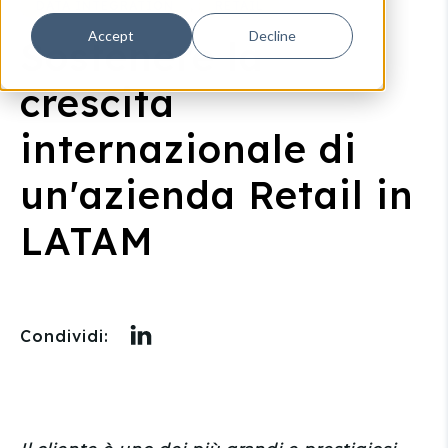
,
DATA INTEGRATION
RETAIL
Accept
Decline
Sostenere la
crescita
internazionale di
un'azienda Retail in
LATAM
Condividi: