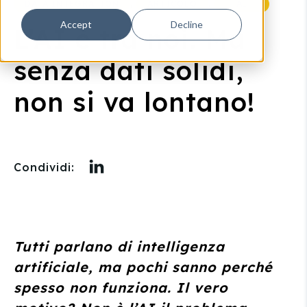
,
,
DATA INTEGRATION
ARTICOLO
AI
Accept
Decline
L’AI è tra noi. Ma
senza dati solidi,
non si va lontano!
Condividi:
Tutti parlano di intelligenza
artificiale, ma pochi sanno perché
spesso non funziona. Il vero