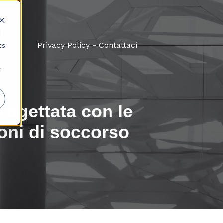
d
Privacy Policy
-
Contattaci
cs
r
rogettata con le
ioni di soccorso